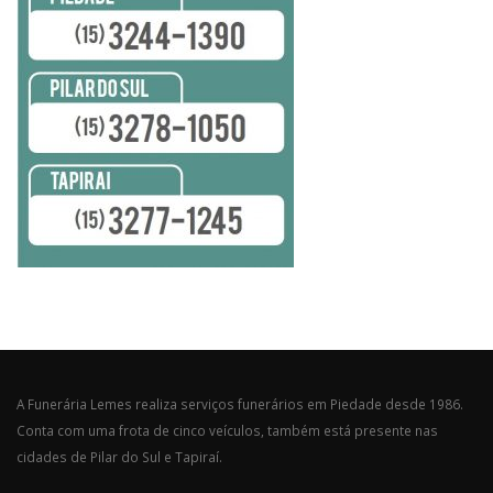
A Funerária Lemes realiza serviços funerários em Piedade desde 1986.
Conta com uma frota de cinco veículos, também está presente nas
cidades de Pilar do Sul e Tapiraí.