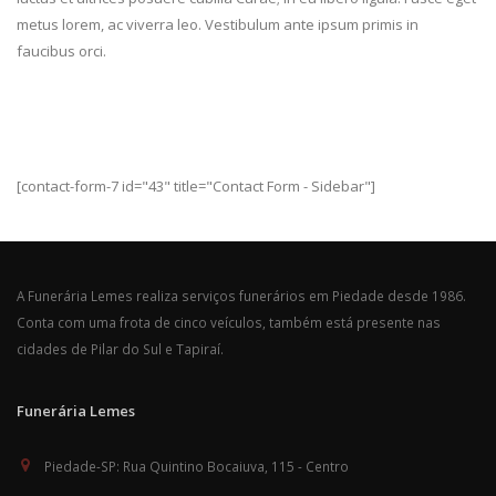
metus lorem, ac viverra leo. Vestibulum ante ipsum primis in
faucibus orci.
[contact-form-7 id="43" title="Contact Form - Sidebar"]
A Funerária Lemes realiza serviços funerários em Piedade desde 1986.
Conta com uma frota de cinco veículos, também está presente nas
cidades de Pilar do Sul e Tapiraí.
Funerária Lemes
Piedade-SP:
Rua Quintino Bocaiuva, 115 - Centro