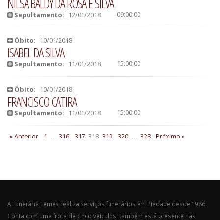
NILSA BALDY DA ROSA E SILVA
09:00:00
Sepultamento:
12/01/2018
Óbito:
10/01/2018
ISABEL DA SILVA
15:00:00
Sepultamento:
11/01/2018
Óbito:
10/01/2018
FRANCISCO CATIRA
15:00:00
Sepultamento:
11/01/2018
« Anterior
1
…
316
317
318
319
320
…
328
Próximo »
A Funerária Lemes realiza serviços funerários em Piedade desde 1986.
Conta com uma frota de cinco veículos, também está presente nas