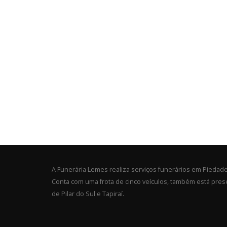
A Funerária Lemes realiza serviços funerários em Piedad
Conta com uma frota de cinco veículos, também está pres
de Pilar do Sul e Tapiraí.