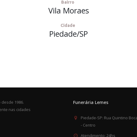
Bairro
Vila Moraes
Cidade
Piedade/SP
Funerária Lemes
e desde 1986.
ente nas cidades
Piedade-SP:
Rua Quintino Boca
- Centro
Atendimento:
24hs