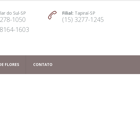
ilar do Sul-SP
Filial:
Tapiraí-SP
3278-1050
(15) 3277-1245
98164-1603
DE FLORES
CONTATO