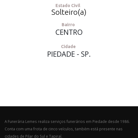
Estado Civil
Solteiro(a)
Bairro
CENTRO
Cidade
PIEDADE - SP.
A Funerária Lemes realiza serviços funerários em Piedade desde 1986.
Conta com uma frota de cinco veículos, também está presente nas
cidades de Pilar do Sul e Tapiraí.