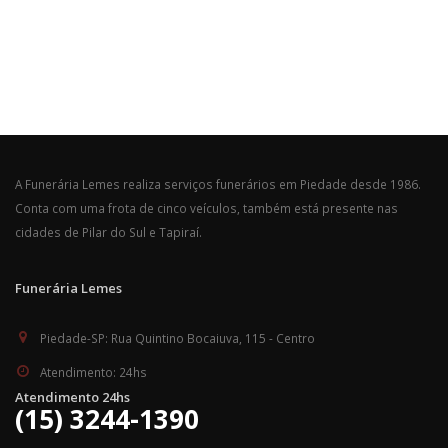
A Funerária Lemes realiza serviços funerários em Piedade desde 1986.
Conta com uma frota de cinco veículos, também está presente nas
cidades de Pilar do Sul e Tapiraí.
Funerária Lemes
Piedade-SP:
Rua Quintino Bocaiuva, 115 - Centro
Atendimento:
24hs
Atendimento 24hs
(15) 3244-1390